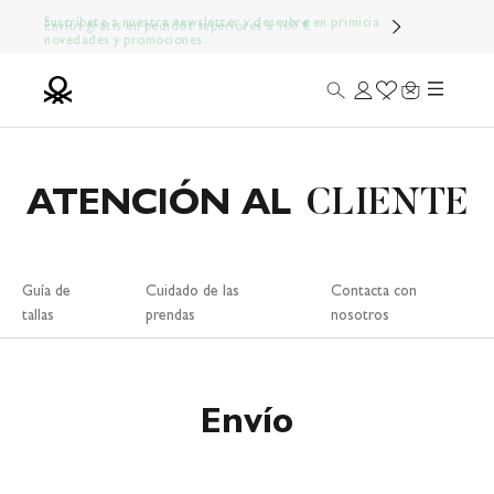
Ir al contenido
Suscríbete a nuestra newsletter y descubre en primicia
Envíos gratis en pedidos superiores a 100 €
novedades y promociones.
Menú
Buscar
Iniciar sesión
Wishlist
Carrito
Benetton Official
ATENCIÓN AL
CLIENTE
Guía de
Cuidado de las
Contacta con
tallas
prendas
nosotros
Envío