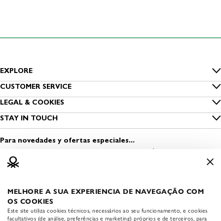
EXPLORE
Inside Benetton
CUSTOMER SERVICE
Guía de tallas
LEGAL & COOKIES
Benetton Group
Privacidad
STAY IN TOUCH
Cuidado de las prendas
Sostenibilidad
Encuentra una tienda
Cookies
Contacta con nosotros
Para novedades y ofertas especiales...
Viste Seguro
Abrir una tienda
Condiciones de uso
Media & Press
Trabaja con nosotros
Información legal
MELHORE A SUA EXPERIENCIA DE NAVEGAÇÃO COM
APP BENETTON
Accessibility statement
OS COOKIES
Descarga la APP oficial de
Este site utiliza cookies técnicos, necessários ao seu funcionamento, e cookies
Benetton:
facultativos (de análise, preferências e marketing) próprios e de terceiros, para