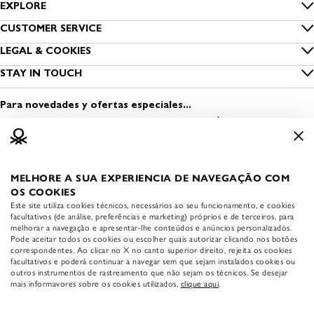
EXPLORE
Inside Benetton
CUSTOMER SERVICE
Guía de tallas
LEGAL & COOKIES
Benetton Group
Privacidad
STAY IN TOUCH
Cuidado de las prendas
Sostenibilidad
Encuentra una tienda
Cookies
Contacta con nosotros
Para novedades y ofertas especiales...
Viste Seguro
Abrir una tienda
Condiciones de uso
Media & Press
Trabaja con nosotros
Información legal
MELHORE A SUA EXPERIENCIA DE NAVEGAÇÃO COM
APP BENETTON
Accessibility statement
OS COOKIES
Descarga la APP oficial de
Este site utiliza cookies técnicos, necessários ao seu funcionamento, e cookies
Benetton:
facultativos (de análise, preferências e marketing) próprios e de terceiros, para
melhorar a navegação e apresentar-lhe conteúdos e anúncios personalizados.
Pode aceitar todos os cookies ou escolher quais autorizar clicando nos botões
correspondentes. Ao clicar no X no canto superior direito, rejeita os cookies
facultativos e poderá continuar a navegar sem que sejam instalados cookies ou
outros instrumentos de rastreamento que não sejam os técnicos. Se desejar
mais informavores sobre os cookies utilizados,
clique aqui
.