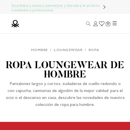
Ir al contenido
Suscríbete a nuestra newsletter y descubre en primicia
novedades y promociones.
Menú
Buscar
Iniciar sesión
Wishlist
Carrito
Benetton Official
HOMBRE
/
LOUNGEWEAR
/
ROPA
ROPA LOUNGEWEAR DE
HOMBRE
Pantalones largos y cortos, sudaderas de cuello redondo o
con capucha, camisetas de algodón de la mejor calidad: para el
ocio o el descanso en casa, descubre las novedades de nuestra
colección de ropa para hombre.