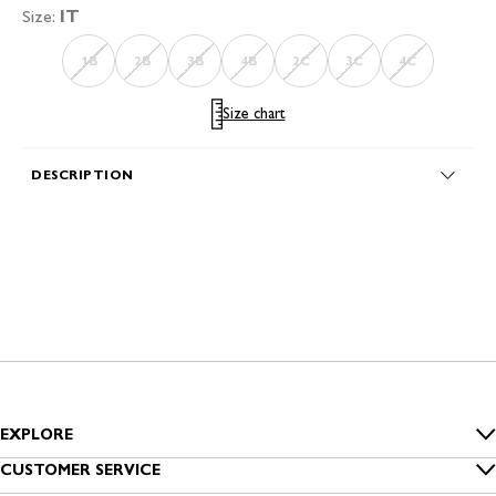
Size:
IT
1B
2B
3B
4B
2C
3C
4C
Size chart
DESCRIPTION
EXPLORE
Inside Benetton
CUSTOMER SERVICE