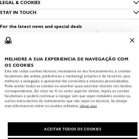
Size guide
LEGAL & COOKIES
Benetton Group
Privacy
STAY IN TOUCH
Clothing care
Sustainability
Find a shop
Cookies
Contact us
For the latest news and special deals
Dress Safely
Open a shop
Terms and conditions of use
Media & Press
Work with us
Legal information
MELHORE A SUA EXPERIENCIA DE NAVEGAÇÃO COM
APP BENETTON
Accessibility statement
OS COOKIES
Download the official
Este site utiliza cookies técnicos, necessários ao seu funcionamento, e cookies
Benetton app:
facultativos (de análise, preferências e marketing) próprios e de terceiros, para
melhorar a navegação e apresentar-lhe conteúdos e anúncios personalizados.
Pode aceitar todos os cookies ou escolher quais autorizar clicando nos botões
correspondentes. Ao clicar no X no canto superior direito, rejeita os cookies
facultativos e poderá continuar a navegar sem que sejam instalados cookies ou
outros instrumentos de rastreamento que não sejam os técnicos. Se desejar
mais informavores sobre os cookies utilizados,
clique aqui
.
COUNTRY & LANGUAGE
|
English
United States (USD $)
ACEITAR TODOS OS COOKIES