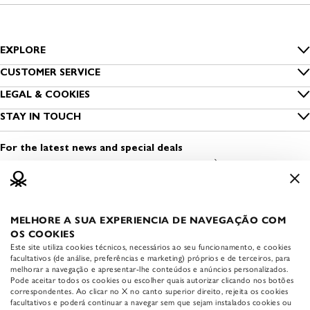
EXPLORE
Inside Benetton
CUSTOMER SERVICE
Size guide
LEGAL & COOKIES
Benetton Group
Privacy
STAY IN TOUCH
Clothing care
Sustainability
Find a shop
Cookies
Contact us
For the latest news and special deals
Dress Safely
Open a shop
Terms and conditions of use
Media & Press
Work with us
Legal information
MELHORE A SUA EXPERIENCIA DE NAVEGAÇÃO COM
APP BENETTON
Accessibility statement
OS COOKIES
Download the official
Este site utiliza cookies técnicos, necessários ao seu funcionamento, e cookies
Benetton app:
facultativos (de análise, preferências e marketing) próprios e de terceiros, para
melhorar a navegação e apresentar-lhe conteúdos e anúncios personalizados.
Pode aceitar todos os cookies ou escolher quais autorizar clicando nos botões
correspondentes. Ao clicar no X no canto superior direito, rejeita os cookies
facultativos e poderá continuar a navegar sem que sejam instalados cookies ou