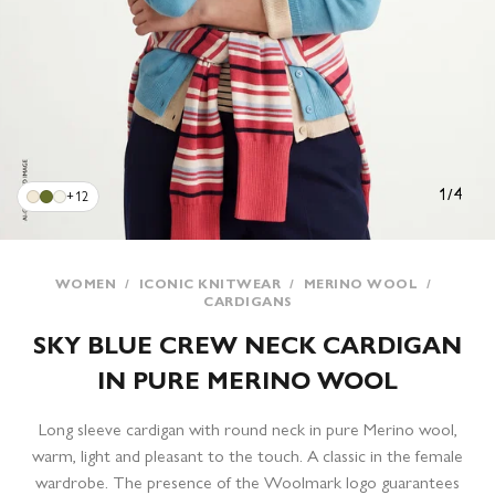
1
/
4
+12
WOMEN
/
ICONIC KNITWEAR
/
MERINO WOOL
/
CARDIGANS
SKY BLUE CREW NECK CARDIGAN
IN PURE MERINO WOOL
Long sleeve cardigan with round neck in pure Merino wool,
warm, light and pleasant to the touch. A classic in the female
wardrobe. The presence of the Woolmark logo guarantees