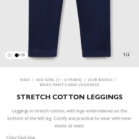
1
/
3
+19
KIDS
/
KID GIRL (1 - 6 YEARS)
/
OUR BASICS
/
BASIC PANTS AND LEGGINGS
STRETCH COTTON LEGGINGS
Leggings in stretch cotton, with logo embroidered on the
bottom of the left leg. Comfy and practical to wear with inner
elastic at waist.
Color:
Dark blue