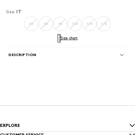
Size:
IT
82
90
98
104
110
116
Size chart
DESCRIPTION
EXPLORE
Inside Benetton