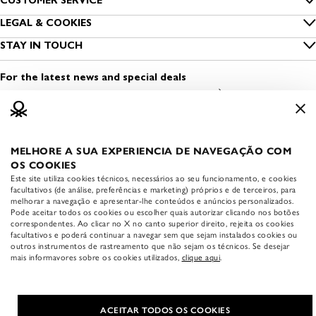
CUSTOMER SERVICE
Size guide
LEGAL & COOKIES
Benetton Group
Privacy
STAY IN TOUCH
Clothing care
Sustainability
Find a shop
Cookies
Contact us
For the latest news and special deals
Dress Safely
Open a shop
Terms and conditions of use
Media & Press
Work with us
Legal information
MELHORE A SUA EXPERIENCIA DE NAVEGAÇÃO COM
APP BENETTON
Accessibility statement
OS COOKIES
Download the official
Este site utiliza cookies técnicos, necessários ao seu funcionamento, e cookies
Benetton app:
facultativos (de análise, preferências e marketing) próprios e de terceiros, para
melhorar a navegação e apresentar-lhe conteúdos e anúncios personalizados.
Pode aceitar todos os cookies ou escolher quais autorizar clicando nos botões
correspondentes. Ao clicar no X no canto superior direito, rejeita os cookies
facultativos e poderá continuar a navegar sem que sejam instalados cookies ou
outros instrumentos de rastreamento que não sejam os técnicos. Se desejar
mais informavores sobre os cookies utilizados,
clique aqui
.
COUNTRY & LANGUAGE
|
English
United States (USD $)
ACEITAR TODOS OS COOKIES